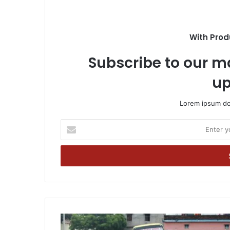
With Prod
Subscribe to our ma
up
Lorem ipsum dol
Enter
your
Email
address