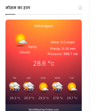
मोसम का हाल
Maharajganj
Wind: 9.0 kmph
Partly
Precip: 0.00 mm
Cloudy
Pressure: 998.7 mb
28.6
°c
FRI
SAT
SUN
MON
TUE
29.3
°c
29.5
°c
29.5
°c
27.8
°c
29.7
°c
WorldWeatherOnline.com