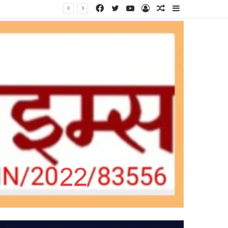
Facebook
Twitter
YouTube
Log
Random
Sidebar
In
Article