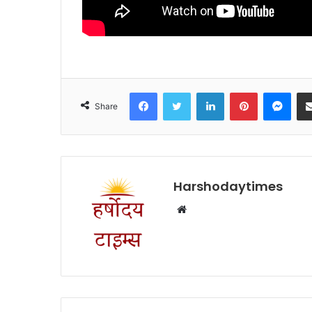
Facebook
Twitter
LinkedIn
Pinterest
Mes
Share
Harshodaytimes
Website