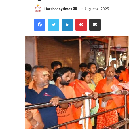
Send
Harshodaytimes
August 4, 2025
an
Facebook
Twitter
LinkedIn
Pinterest
Share via Email
email