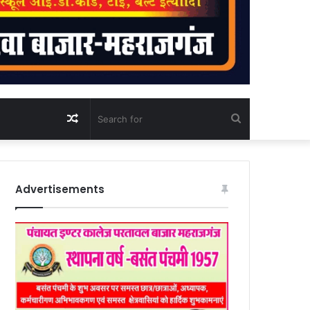
Random
Search
Article
for
Advertisements