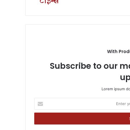
With Prod
Subscribe to our ma
up
Lorem ipsum dol
Enter
your
Email
address