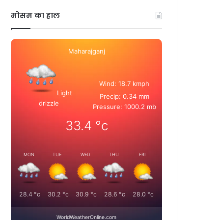
मोसम का हाल
Maharajganj
Wind: 18.7 kmph
Light
Precip: 0.34 mm
drizzle
Pressure: 1000.2 mb
33.4
°c
MON
TUE
WED
THU
FRI
28.4
°c
30.2
°c
30.9
°c
28.6
°c
28.0
°c
WorldWeatherOnline.com