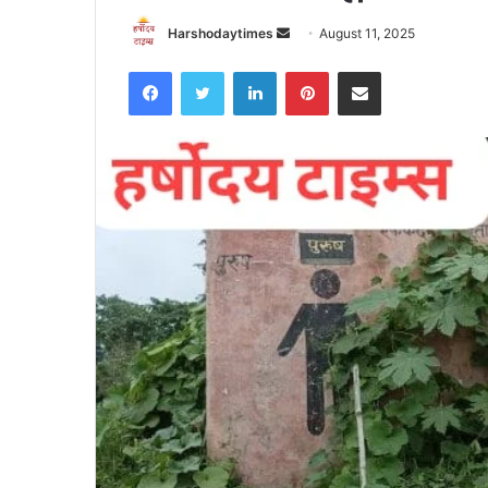
Send
Harshodaytimes
August 11, 2025
an
Facebook
Twitter
LinkedIn
Pinterest
Share via Email
email