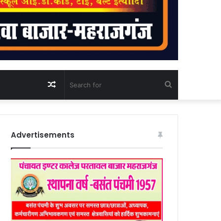
Random
Search
Article
for
Advertisements