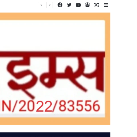
Facebook
Twitter
YouTube
Log
Random
Sidebar
In
Article