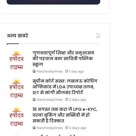
अन्य खबरे
गुणवत्तापूर्ण शिक्षा और अनुशासन
की पहचान बना सावित्री पब्लिक
स्कूल
Harshodaytimes
1 day ago
सुप्रीम कोर्ट सख्त: लखनऊ कोचिंग
अग्निकांड में LDA उपाध्यक्ष तलब,
SIT से मांगी सीलबंद रिपोर्ट
Harshodaytimes
3 days ago
16 अगस्त तक करा लें LPG e-KYC,
वरना बुकिंग और सब्सिडी में हो
सकती है दिक्कत
Harshodaytimes
3 days ago