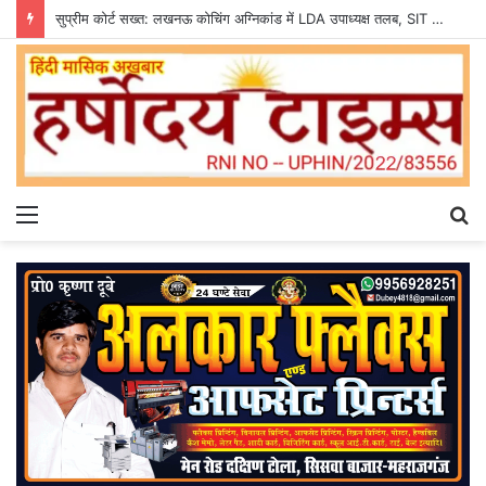
सुप्रीम कोर्ट सख्त: लखनऊ कोचिंग अग्निकांड में LDA उपाध्यक्ष तलब, SIT से मांगी सीलबंद रिपोर्ट
Menu
S
fo