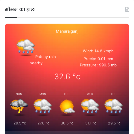
मोसम का हाल
Maharajganj
Wind: 14.8 kmph
Patchy rain
Precip: 0.01 mm
nearby
Pressure: 999.5 mb
32.6
°c
SUN
MON
TUE
WED
THU
29.5
°c
27.8
°c
30.5
°c
31.1
°c
29.5
°c