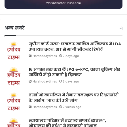
WorldWeatherOnline.com
अन्य खबरे
सुप्रीम कोर्ट सख्त: लखनऊ कोचिंग अग्निकांड में LDA
उपाध्यक्ष तलब, SIT से मांगी सीलबंद रिपोर्ट
Harshodaytimes
2 days ago
16 अगस्त तक करा लें LPG e-KYC, वरना बुकिंग और
सब्सिडी में हो सकती है दिक्कत
Harshodaytimes
2 days ago
एसडीओ कार्यालय में तैनात वनरक्षक पर रिश्वतखोरी
के आरोप, जांच की उठी मांग
Harshodaytimes
2 weeks ago
न्यायालय परिसर में बदहाल सफाई व्यवस्था,
शौचालय की दुर्दशा से वादकारी परेशान