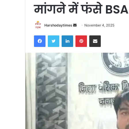
मांगने में फंसे BS
Send
Harshodaytimes
November 4, 2025
an
Facebook
Twitter
LinkedIn
Pinterest
Share via Email
email