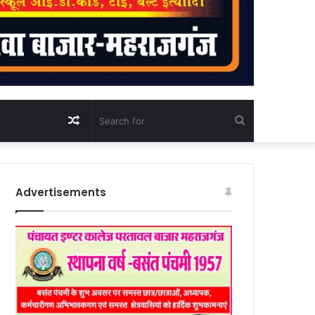
Random
Search
Article
for
Advertisements