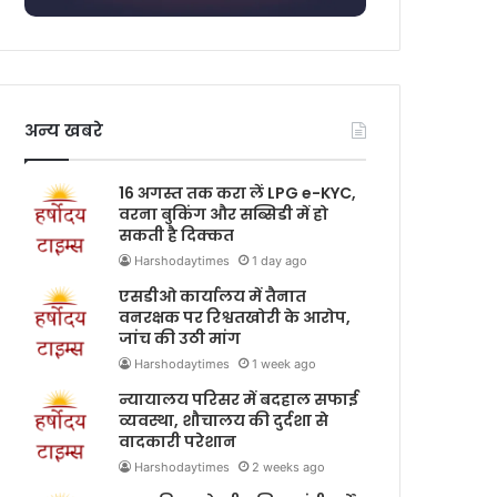
अन्य खबरे
16 अगस्त तक करा लें LPG e-KYC,
वरना बुकिंग और सब्सिडी में हो
सकती है दिक्कत
Harshodaytimes
1 day ago
एसडीओ कार्यालय में तैनात
वनरक्षक पर रिश्वतखोरी के आरोप,
जांच की उठी मांग
Harshodaytimes
1 week ago
न्यायालय परिसर में बदहाल सफाई
व्यवस्था, शौचालय की दुर्दशा से
वादकारी परेशान
Harshodaytimes
2 weeks ago