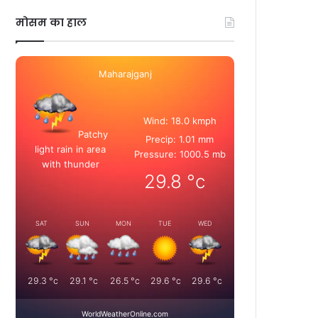
मोसम का हाल
Maharajganj
Wind: 18.0 kmph
Patchy
Precip: 1.01 mm
light rain in area
Pressure: 1000.5 mb
with thunder
29.8
°c
SAT
SUN
MON
TUE
WED
29.3
°c
29.1
°c
26.5
°c
29.6
°c
29.6
°c
WorldWeatherOnline.com