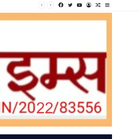
Facebook
Twitter
YouTube
Log
Random
Sidebar
In
Article