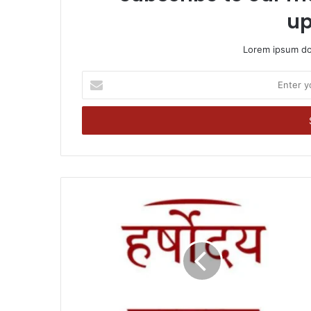
up
Lorem ipsum dol
Enter
your
Email
address