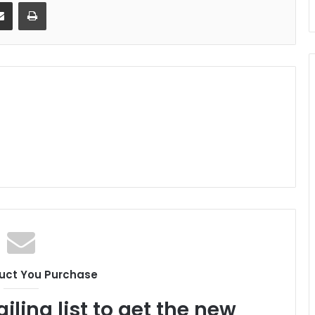
senger
Share via Email
Print
uct You Purchase
iling list to get the new