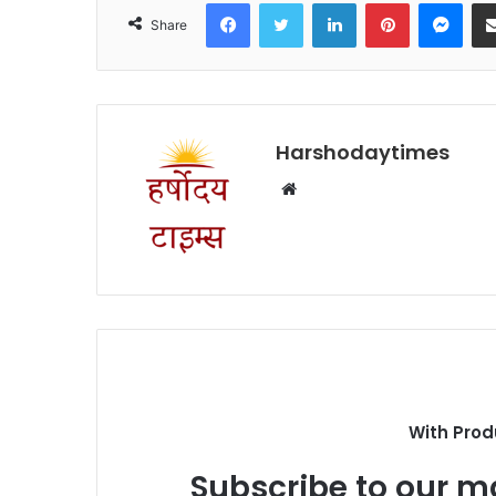
Facebook
Twitter
LinkedIn
Pinterest
Mes
Share
Harshodaytimes
Website
With Prod
Subscribe to our ma