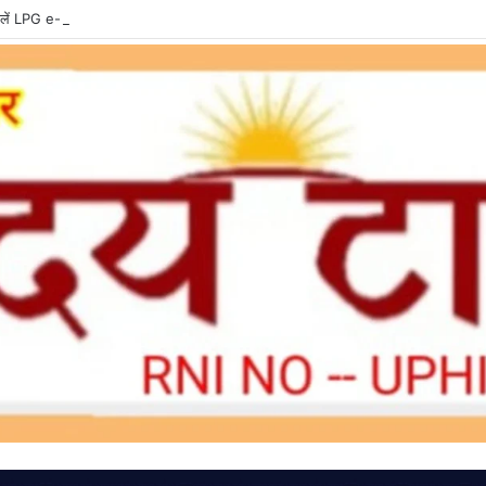
ें LPG e-KYC, वरना बुकिंग और सब्सिडी में हो सकती है दिक्कत