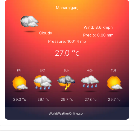
Maharajganj
Wind: 8.6 kmph
Cloudy
Precip: 0.00 mm
Pressure: 1001.4 mb
27.0
°c
FRI
SAT
SUN
MON
TUE
29.3
°c
29.1
°c
29.7
°c
27.8
°c
29.7
°c
WorldWeatherOnline.com