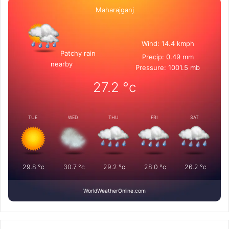
Maharajganj
Wind: 14.4 kmph
Patchy rain
Precip: 0.49 mm
nearby
Pressure: 1001.5 mb
27.2
°c
TUE
WED
THU
FRI
SAT
29.8
°c
30.7
°c
29.2
°c
28.0
°c
26.2
°c
WorldWeatherOnline.com