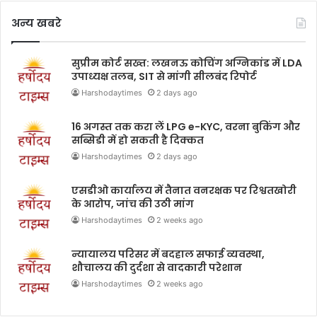
अन्य खबरे
सुप्रीम कोर्ट सख्त: लखनऊ कोचिंग अग्निकांड में LDA
उपाध्यक्ष तलब, SIT से मांगी सीलबंद रिपोर्ट
Harshodaytimes
2 days ago
16 अगस्त तक करा लें LPG e-KYC, वरना बुकिंग और
सब्सिडी में हो सकती है दिक्कत
Harshodaytimes
2 days ago
एसडीओ कार्यालय में तैनात वनरक्षक पर रिश्वतखोरी
के आरोप, जांच की उठी मांग
Harshodaytimes
2 weeks ago
न्यायालय परिसर में बदहाल सफाई व्यवस्था,
शौचालय की दुर्दशा से वादकारी परेशान
Harshodaytimes
2 weeks ago