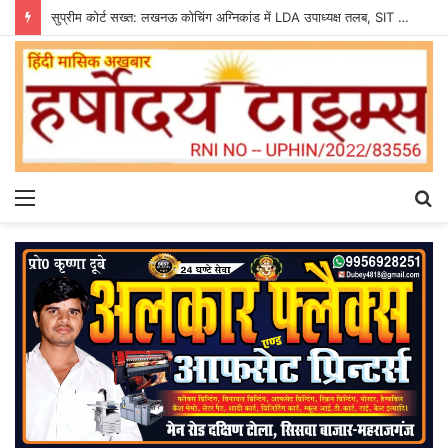
सुप्रीम कोर्ट सख्त: लखनऊ कोचिंग अग्निकांड में LDA उपाध्यक्ष तलब, SIT से मांगी सीलबंद रिपोर्ट
Menu
S
fo