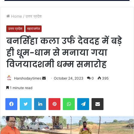
Home
/
उत्तर प्रदेश
उत्तर प्रदेश
महराजगंज
बनर्सिहा कला उर्फ देवदह में बड़े
ही धूम-धाम से मनाया गया
विजयादशमी धम्म समारोह
Send
Harshodaytimes
October 24, 2023
0
395
an
1 minute read
email
Facebook
Twitter
LinkedIn
Pinterest
WhatsApp
Telegram
Share via Email