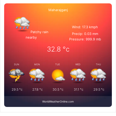
Maharajganj
Wind: 17.3 kmph
Patchy rain
Precip: 0.03 mm
nearby
Pressure: 999.9 mb
32.8
°c
SUN
MON
TUE
WED
THU
29.5
°c
27.8
°c
30.5
°c
31.1
°c
29.5
°c
WorldWeatherOnline.com