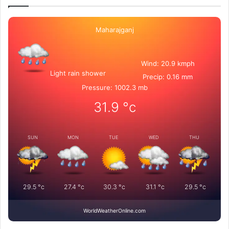
Maharajganj
Wind: 20.9 kmph
Light rain shower
Precip: 0.16 mm
Pressure: 1002.3 mb
31.9
°c
SUN
MON
TUE
WED
THU
29.5
°c
27.4
°c
30.3
°c
31.1
°c
29.5
°c
WorldWeatherOnline.com