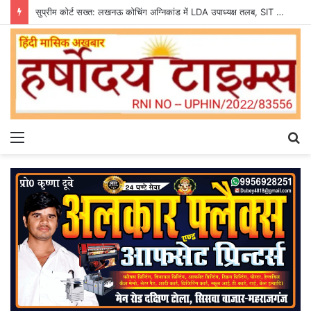
सुप्रीम कोर्ट सख्त: लखनऊ कोचिंग अग्निकांड में LDA उपाध्यक्ष तलब, SIT से मांगी सीलबंद रिपोर्ट
Menu
S
fo