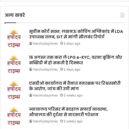
अन्य खबरे
सुप्रीम कोर्ट सख्त: लखनऊ कोचिंग अग्निकांड में LDA
उपाध्यक्ष तलब, SIT से मांगी सीलबंद रिपोर्ट
Harshodaytimes
2 days ago
16 अगस्त तक करा लें LPG e-KYC, वरना बुकिंग और
सब्सिडी में हो सकती है दिक्कत
Harshodaytimes
2 days ago
एसडीओ कार्यालय में तैनात वनरक्षक पर रिश्वतखोरी
के आरोप, जांच की उठी मांग
Harshodaytimes
2 weeks ago
न्यायालय परिसर में बदहाल सफाई व्यवस्था,
शौचालय की दुर्दशा से वादकारी परेशान
Harshodaytimes
2 weeks ago