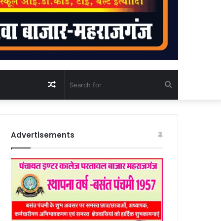
Random
Search
Article
for
Advertisements