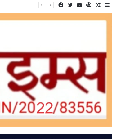
Facebook
Twitter
YouTube
Log
Random
Sidebar
In
Article