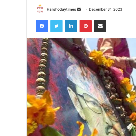
Send
Harshodaytimes
December 31, 2023
an
Facebook
Twitter
LinkedIn
Pinterest
Share via Email
email