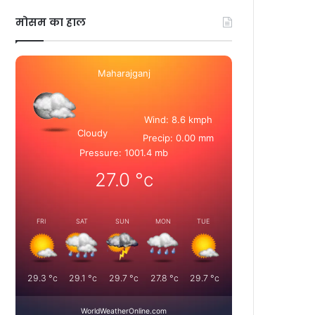
मोसम का हाल
Maharajganj
Wind: 8.6 kmph
Cloudy
Precip: 0.00 mm
Pressure: 1001.4 mb
27.0
°c
FRI
SAT
SUN
MON
TUE
29.3
°c
29.1
°c
29.7
°c
27.8
°c
29.7
°c
WorldWeatherOnline.com