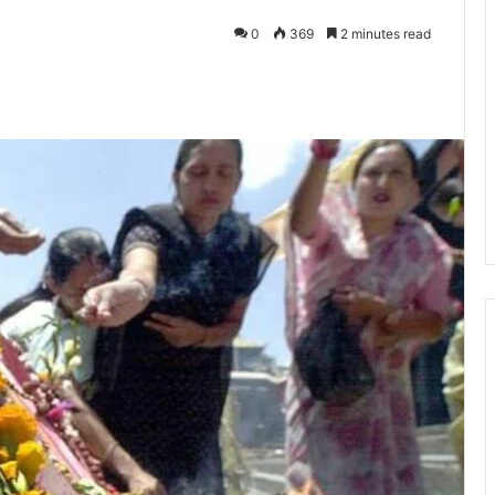
0
369
2 minutes read