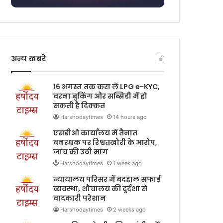
अन्य खबरे
16 अगस्त तक करा लें LPG e-KYC,
वरना बुकिंग और सब्सिडी में हो
सकती है दिक्कत
Harshodaytimes
14 hours ago
एसडीओ कार्यालय में तैनात
वनरक्षक पर रिश्वतखोरी के आरोप,
जांच की उठी मांग
Harshodaytimes
1 week ago
न्यायालय परिसर में बदहाल सफाई
व्यवस्था, शौचालय की दुर्दशा से
वादकारी परेशान
Harshodaytimes
2 weeks ago