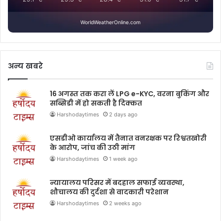
WorldWeatherOnline.com
अन्य खबरे
16 अगस्त तक करा लें LPG e-KYC, वरना बुकिंग और
सब्सिडी में हो सकती है दिक्कत
Harshodaytimes
2 days ago
एसडीओ कार्यालय में तैनात वनरक्षक पर रिश्वतखोरी
के आरोप, जांच की उठी मांग
Harshodaytimes
1 week ago
न्यायालय परिसर में बदहाल सफाई व्यवस्था,
शौचालय की दुर्दशा से वादकारी परेशान
Harshodaytimes
2 weeks ago