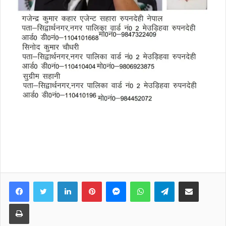
Facebook
Twitter
LinkedIn
Pinterest
Messenger
WhatsApp
Telegram
Share via Email
Print