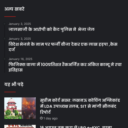
अन्य खबरे
January 3, 2025
जालसाजी के आरोपी को कैंट पुलिस ने भेजा जेल
January 3, 2025
विदेश भेजने के नाम पर फर्जी वीजा देकर एक लाख हड़पा ,केस
दर्ज
January 16, 2025
फिजिक्स वाला में 100प्रतिशत रैंकअर्जित कर अंकित कान्दू ने रचा
इतिहास
यह भी पढ़े
सुप्रीम कोर्ट सख्त: लखनऊ कोचिंग अग्निकांड
में LDA उपाध्यक्ष तलब, SIT से मांगी सीलबंद
रिपोर्ट
1 day ago
16 अगस्त तक करा लें LPG e-KYC, वरना