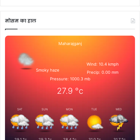
मोसम का हाल
Maharajganj
Wind: 10.4 kmph
Smoky haze
Precip: 0.00 mm
Pressure: 1000.3 mb
27.9
°c
SAT
SUN
MON
TUE
WED
29.1
°c
29.3
°c
28.4
°c
31.0
°c
31.7
°c