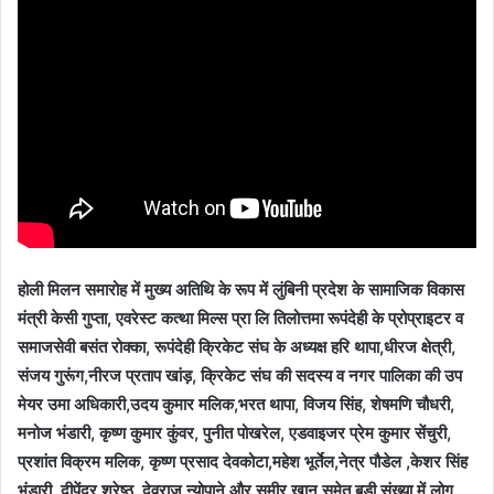
होली मिलन समारोह में मुख्य अतिथि के रूप में लुंबिनी प्रदेश के सामाजिक विकास
मंत्री केसी गुप्ता, एवरेस्ट कत्था मिल्स प्रा लि तिलोत्तमा रूपंदेही के प्रोप्राइटर व
समाजसेवी बसंत रोक्का, रूपंदेही क्रिकेट संघ के अध्यक्ष हरि थापा,धीरज क्षेत्री,
संजय गुरूंग,नीरज प्रताप खांड़, क्रिकेट संघ की सदस्य व नगर पालिका की उप
मेयर उमा अधिकारी,उदय कुमार मलिक,भरत थापा, विजय सिंह, शेषमणि चौधरी,
मनोज भंडारी, कृष्ण कुमार कुंवर, पुनीत पोखरेल, एडवाइजर प्रेम कुमार सेंचुरी,
प्रशांत विक्रम मलिक, कृष्ण प्रसाद देवकोटा,महेश भूर्तेल,नेत्र पौडेल ,केशर सिंह
भंडारी, दीपेंद्र श्रेष्ठ, देवराज न्योपाने और समीर खान समेत बड़ी संख्या में लोग