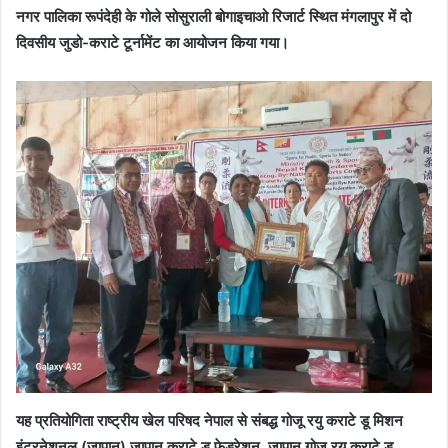
नगर पालिका रूपंदेही के गोले सोसुराली बोगाइचाओ रिजार्ट स्थित मंगलापुर में दो
दिवसीय जुडो-कराटे टूर्नामेंट का आयोजन किया गया।
यह प्रतियोगिता राष्ट्रीय खेल परिषद नेपाल से संबद्ध गोजू रयु कराटे डू मिशन
इंटरनेशनल (जापान) जापान कराटे डू फेडरेशन, जापान गोजू रयु कराटे डू