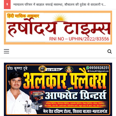
न्यायालय परिसर में बदहाल सफाई व्यवस्था, शौचालय की दुर्दशा से वादकारी परेशान
Menu
S
fo