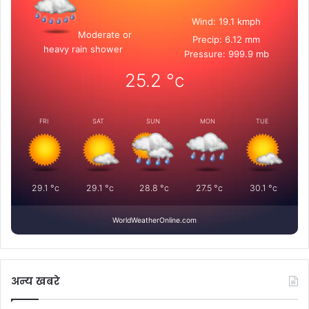
Wind: 19.1 kmph
Moderate or
Precip: 6.12 mm
heavy rain shower
Pressure: 999.9 mb
25.2
°c
FRI
SAT
SUN
MON
TUE
29.1
°c
29.1
°c
28.8
°c
27.5
°c
30.1
°c
WorldWeatherOnline.com
अन्य खबरे