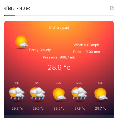
मोसम का हाल
Maharajganj
Wind: 9.0 kmph
Partly Cloudy
Precip: 0.00 mm
Pressure: 998.7 mb
28.6
°c
FRI
SAT
SUN
MON
TUE
29.3
°c
29.5
°c
29.5
°c
27.8
°c
29.7
°c