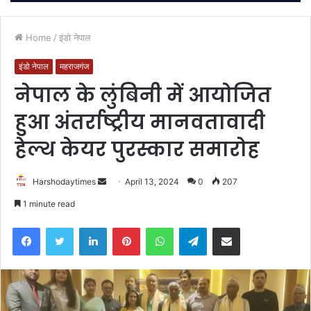
Home
/
इंडो नेपाल
इंडो नेपाल
महराजगंज
नेपाल के लुंबिनी में आयोजित
हुआ अंतर्राष्ट्रीय मानवतावादी
हेल्थ केयर पुरस्कार समारोह
Send
Harshodaytimes
April 13, 2024
0
207
an
1 minute read
email
Facebook
Twitter
LinkedIn
Pinterest
WhatsApp
Telegram
Share via Email