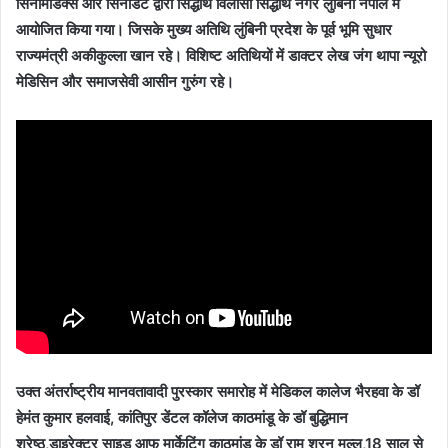
सिनोमेडिक्स और सिनोडेंट द्वारा सिद्धार्थ विलासा सिद्धार्थ नगर लुंबिनी नेपाल में
आयोजित किया गया। जिसके मुख्य अतिथि लुंबिनी प्रदेश के पूर्व भूमि सुधार
राज्यमंत्री अकीकुल्ला खान रहे। विशिष्ट अतिथियों में डाक्टर लेख जंग थापा न्यूरो
मेडिसिन और समाजसेवी आसीन गुरुंग रहे।
उक्त अंतर्राष्ट्रीय मानवतावादी पुरस्कार समारोह में मेडिकल कालेज भैरहवा के डॉ
हेमंत कुमार हलवाई, कांतिपुर डेंटल कॉलेज काठमांडू के डॉ बुद्धिमान
श्रेष्ठ,डाइरेक्टर साइड आफ मार्केटिंग काठमांडू के डॉ राम शरन मल्ल,18 साल से