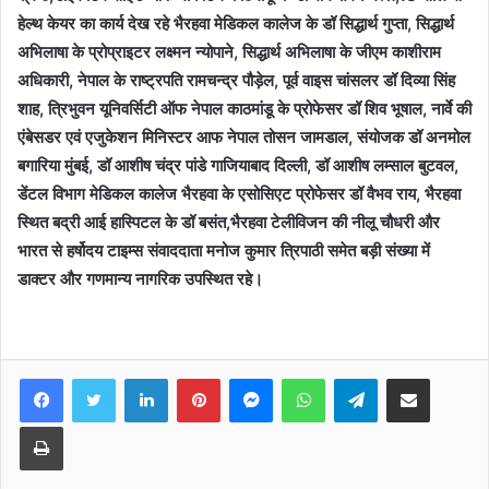
हेल्थ केयर का कार्य देख रहे भैरहवा मेडिकल कालेज के डॉ सिद्धार्थ गुप्ता, सिद्धार्थ
अभिलाषा के प्रोप्राइटर लक्ष्मन न्योपाने, सिद्धार्थ अभिलाषा के जीएम काशीराम
अधिकारी, नेपाल के राष्ट्रपति रामचन्द्र पौड़ेल, पूर्व वाइस चांसलर डॉ दिव्या सिंह
शाह, त्रिभुवन यूनिवर्सिटी ऑफ नेपाल काठमांडू के प्रोफेसर डॉ शिव भूषाल, नार्वे की
एंबेसडर एवं एजुकेशन मिनिस्टर आफ नेपाल तोसन जामडाल, संयोजक डॉ अनमोल
बगारिया मुंबई, डॉ आशीष चंद्र पांडे गाजियाबाद दिल्ली, डॉ आशीष लम्साल बुटवल,
डेंटल विभाग मेडिकल कालेज भैरहवा के एसोसिएट प्रोफेसर डॉ वैभव राय, भैरहवा
स्थित बद्री आई हास्पिटल के डॉ बसंत,भैरहवा टेलीविजन की नीलू चौधरी और
भारत से हर्षोदय टाइम्स संवाददाता मनोज कुमार त्रिपाठी समेत बड़ी संख्या में
डाक्टर और गणमान्य नागरिक उपस्थित रहे।
Facebook
Twitter
LinkedIn
Pinterest
Messenger
WhatsApp
Telegram
Share via Email
Print