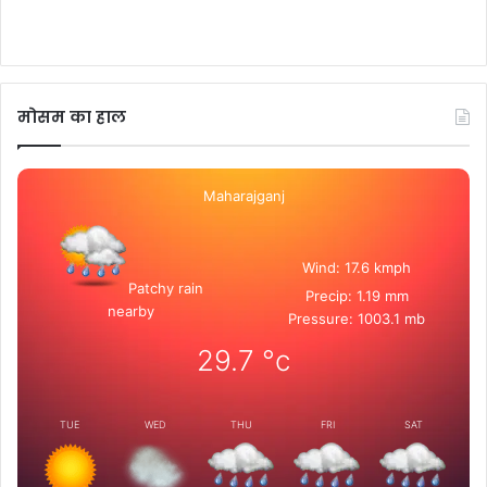
मोसम का हाल
Maharajganj
Wind: 17.6 kmph
Patchy rain
Precip: 1.19 mm
nearby
Pressure: 1003.1 mb
29.7
°c
TUE
WED
THU
FRI
SAT