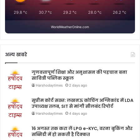
29.8
°c
30.7
°c
29.2
°c
28.0
°c
26.2
°c
WorldWeatherOnline.com
अन्य खबरे
गुणवत्तापूर्ण शिक्षा और अनुशासन की पहचान बना
सावित्री पब्लिक स्कूल
Harshodaytimes
2 days ago
सुप्रीम कोर्ट सख्त: लखनऊ कोचिंग अग्निकांड में LDA
उपाध्यक्ष तलब, SIT से मांगी सीलबंद रिपोर्ट
Harshodaytimes
4 days ago
16 अगस्त तक करा लें LPG e-KYC, वरना बुकिंग और
सब्सिडी में हो सकती है दिक्कत