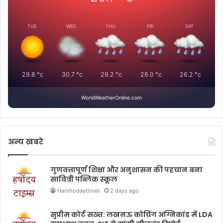
TUE
WED
THU
FRI
SAT
29.8
°c
30.7
°c
29.2
°c
28.0
°c
26.2
°c
WorldWeatherOnline.com
अन्य खबरे
गुणवत्तापूर्ण शिक्षा और अनुशासन की पहचान बना
सावित्री पब्लिक स्कूल
Harshodaytimes
2 days ago
सुप्रीम कोर्ट सख्त: लखनऊ कोचिंग अग्निकांड में LDA