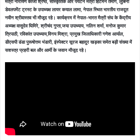
मंत्री नारायण काजी श्रेष्ठ, सांस्कृतिक और पर्यटन मंत्री हिटमैन तमांग, लुंबिनी
डेवलपमेंट ट्रस्ट के उपाध्यक्ष लायर कयाल लामा, नेपाल स्थित भारतीय राजदूत
नवीन श्रीवास्तव भी मौजूद रहे। कार्यक्रम में नेपाल-भारत मैत्री संघ के केंद्रीय
अध्यक्ष वासुदेव घिमिरे, श्रीचंद गुप्ता,जया उपाध्याय, नलिन शर्मा, मनोज कुमार
त्रिपाठी, रविकांत उपाध्याय,विनय मिश्रा, प्रमुख जिलाधिकारी गणेश आर्याल,
डीएसपी डंडा पुरूषोत्तम भंडारी, इंस्पेक्टर सूरज बहादुर खड़का समेत बड़ी संख्या में
सशस्त्र प्रहरी बल और आर्मी के जवान मौजूद रहे।