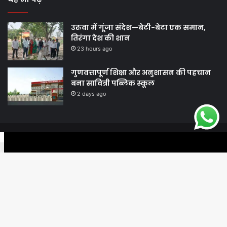
उरुवा में गूंजा संदेश—बेटी-बेटा एक समान,
तिरंगा देश की शान
23 hours ago
गुणवत्तापूर्ण शिक्षा और अनुशासन की पहचान
बना सावित्री पब्लिक स्कूल
2 days ago
© Copyright 2026, All Rights Reserved |
Harshodaytimes
|
Facebook
Twitter
WhatsApp
Telegram
Viber
Proudly Made by
Best News Portal Development Company In India
Facebook
Twitter
YouTube
Ba
to