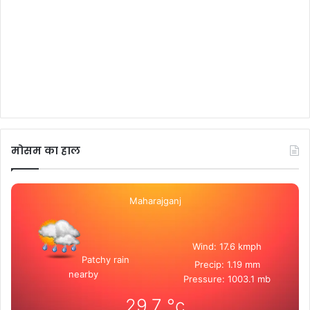
मोसम का हाल
Maharajganj
Wind: 17.6 kmph
Patchy rain
Precip: 1.19 mm
nearby
Pressure: 1003.1 mb
29.7
°c