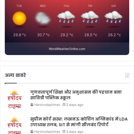
TUE
WED
THU
FRI
SAT
29.8
°c
30.7
°c
29.2
°c
28.0
°c
26.2
°c
WorldWeatherOnline.com
अन्य खबरे
गुणवत्तापूर्ण शिक्षा और अनुशासन की पहचान बना
सावित्री पब्लिक स्कूल
Harshodaytimes
2 days ago
सुप्रीम कोर्ट सख्त: लखनऊ कोचिंग अग्निकांड में LDA
उपाध्यक्ष तलब, SIT से मांगी सीलबंद रिपोर्ट
Harshodaytimes
4 days ago