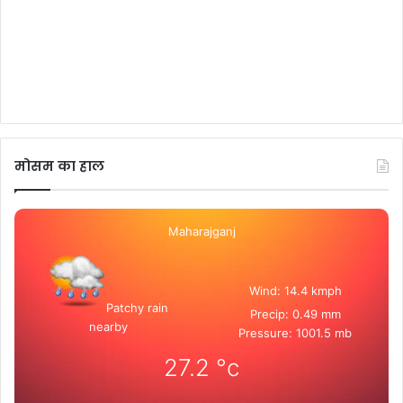
मोसम का हाल
Maharajganj
Wind: 14.4 kmph
Patchy rain
Precip: 0.49 mm
nearby
Pressure: 1001.5 mb
27.2
°c