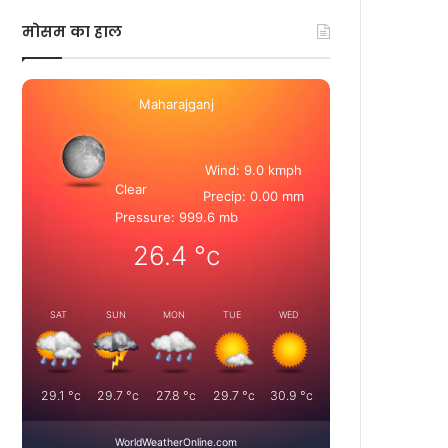
मोसम का हाल
Maharajganj
Wind: 9.0 kmph
Clear
Precip: 0.00 mm
Pressure: 999.6 mb
26.4
°c
SAT
SUN
MON
TUE
WED
29.1
°c
29.7
°c
27.8
°c
29.7
°c
30.9
°c
WorldWeatherOnline.com