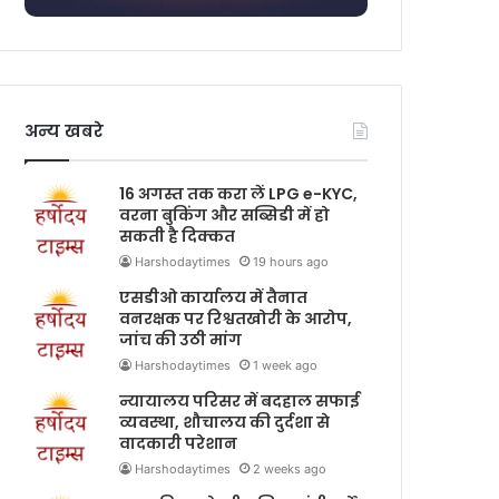
अन्य खबरे
16 अगस्त तक करा लें LPG e-KYC,
वरना बुकिंग और सब्सिडी में हो
सकती है दिक्कत
Harshodaytimes
19 hours ago
एसडीओ कार्यालय में तैनात
वनरक्षक पर रिश्वतखोरी के आरोप,
जांच की उठी मांग
Harshodaytimes
1 week ago
न्यायालय परिसर में बदहाल सफाई
व्यवस्था, शौचालय की दुर्दशा से
वादकारी परेशान
Harshodaytimes
2 weeks ago