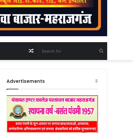
Random
Search
Article
for
Advertisements