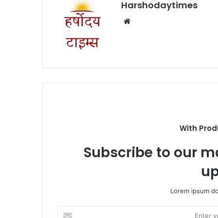
Harshodaytimes
Website
With Prod
Subscribe to our ma
up
Lorem ipsum dol
Enter