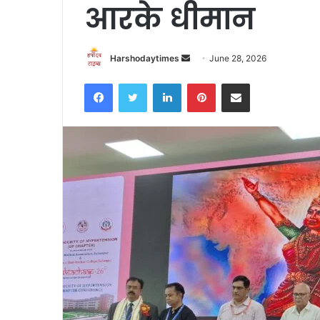
आरके धीमान
Send
Harshodaytimes
June 28, 2026
an
Facebook
Twitter
LinkedIn
Pinterest
Share via Email
email