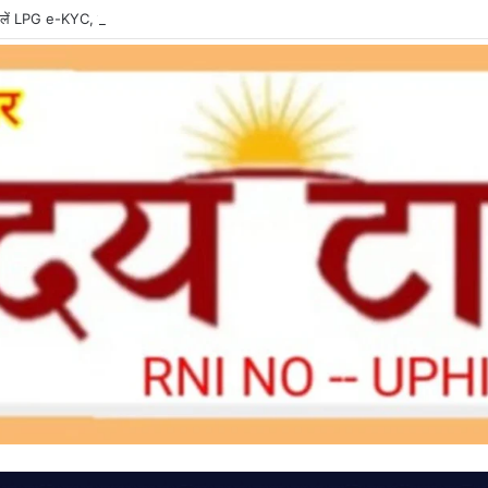
ें LPG e-KYC, वरना बुकिंग और सब्सिडी में हो सकती है दिक्कत