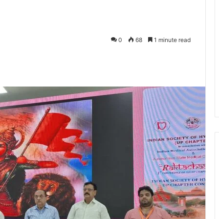
0
68
1 minute read