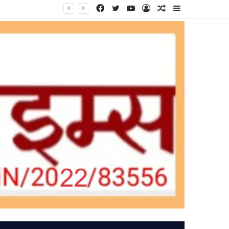
Facebook
Twitter
YouTube
Log
Random
Sidebar
In
Article