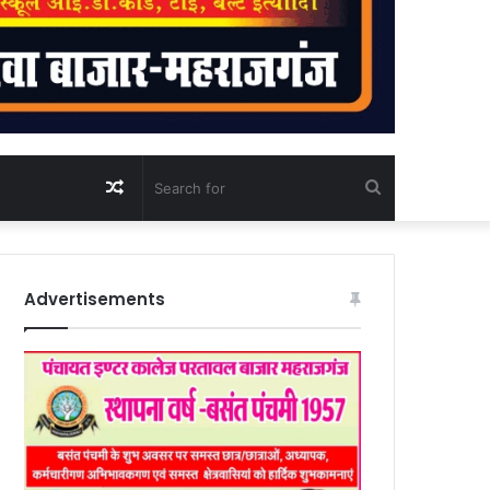
Random
Search
Article
for
Advertisements