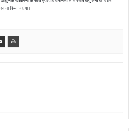
ुनिक उपकरणों के साथ एयरपोर्ट वाराणसी से भारतीय वायु सेना के विशेष
ाम रवाना किया जाएगा।
senger
Share via Email
Print