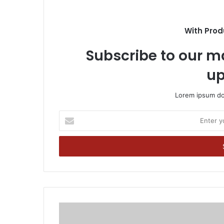
With Prod
Subscribe to our ma
up
Lorem ipsum dol
Enter
your
Email
address