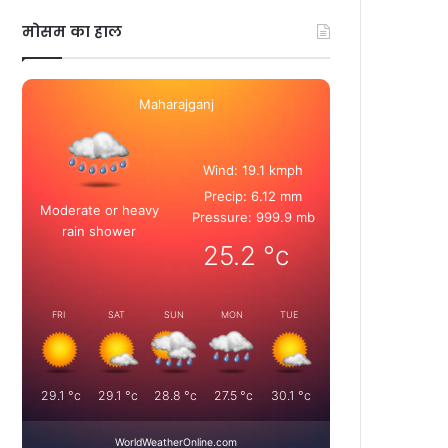
मोसम का हाल
Maharajganj
Wind: 19.1 kmph
Precip: 6.12 mm
Moderate or heavy
Pressure: 999.9 mb
rain shower
25.2
°c
FRI
SAT
SUN
MON
TUE
29.1
°c
29.1
°c
28.8
°c
27.5
°c
30.1
°c
WorldWeatherOnline.com