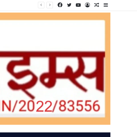
Facebook
Twitter
YouTube
Log
Random
Sidebar
In
Article