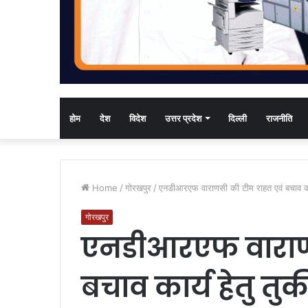
होम
देश
विदेश
उत्तर प्रदेश
दिल्ली
राजनीति
Home
/
गोरखपुर
/
एनडीआरएफ वाराणसी की टीम राहत एवं बचाव कार्य
गोरखपुर
एनडीआरएफ वाराणस
बचाव कार्य हेतु तुर