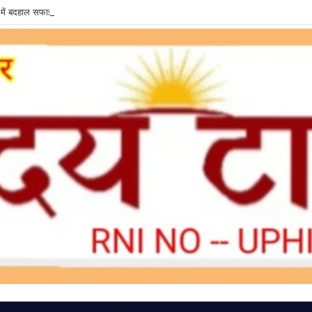
में बदहाल सफाई व्यवस्था, शौचालय की दुर्दशा से वादकारी परेशान