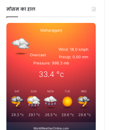
मोसम का हाल
Maharajganj
Wind: 18.0 kmph
Overcast
Precip: 0.00 mm
Pressure: 998.3 mb
33.4
°c
SAT
SUN
MON
TUE
WED
29.3
°c
29.1
°c
26.5
°c
29.6
°c
29.6
°c
WorldWeatherOnline.com