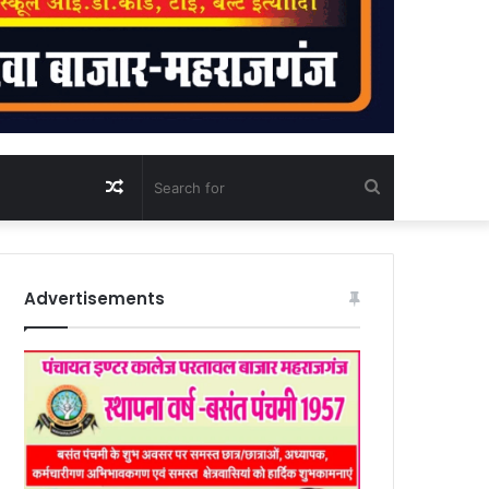
Random
Search
Article
for
Advertisements