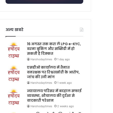
अन्य खबरे
16 अगस्त तक करा लें LPG e-KYC,
वरना बुकिंग और सब्सिडी में हो
सकती है दिक्कत
Harshodaytimes
1 day ago
एसडीओ कार्यालय में तैनात
वनरक्षक पर रिश्वतखोरी के आरोप,
जांच की उठी मांग
Harshodaytimes
1 week ago
न्यायालय परिसर में बदहाल सफाई
व्यवस्था, शौचालय की दुर्दशा से
वादकारी परेशान
Harshodaytimes
2 weeks ago