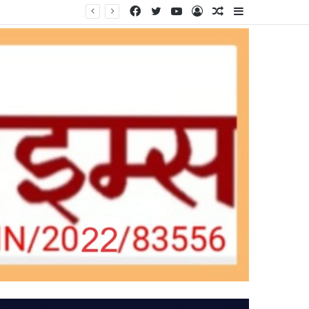
Facebook
Twitter
YouTube
Log
Random
Sidebar
In
Article