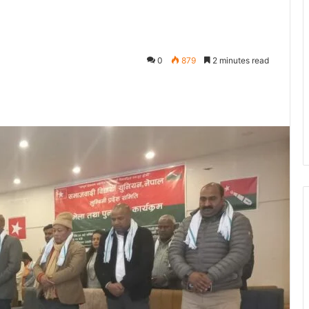
0
879
2 minutes read