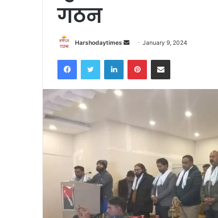
गठन
Send
Harshodaytimes
January 9, 2024
an
Facebook
Twitter
LinkedIn
Pinterest
Share via Email
email