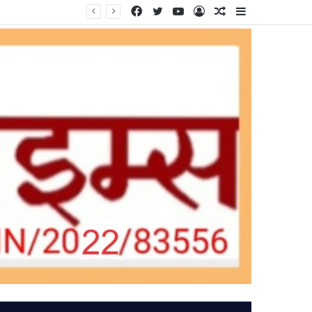
Facebook
Twitter
YouTube
Log
Random
Sidebar
In
Article