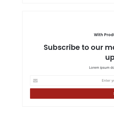
With Prod
Subscribe to our ma
up
Lorem ipsum dol
Enter
your
Email
address