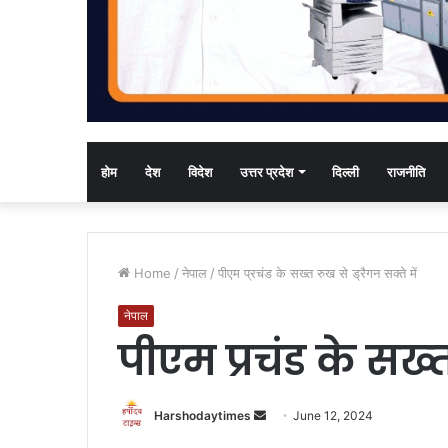
होम
देश
विदेश
उत्तर प्रदेश
दिल्ली
राजनीति
Home
/
नेपाल
/
पीएम प्रचंड के सख्‍त रुख से ड्रैगन सक्ते में
नेपाल
पीएम प्रचंड के सख्‍त
Send
Harshodaytimes
June 12, 2024
an