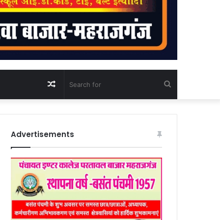
Random
Search
Article
for
Advertisements