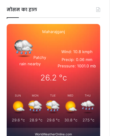
मोसम का हाल
Maharajganj
Wind: 10.8 kmph
Patchy
Precip: 0.06 mm
rain nearby
Pressure: 1001.0 mb
26.2
°c
SUN
MON
TUE
WED
THU
29.6
°c
28.9
°c
29.6
°c
30.8
°c
27.5
°c
WorldWeatherOnline.com