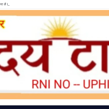
ा लें LPG e-KYC, वरना बुकिंग और सब्सिडी में हो सकती है दिक्कत