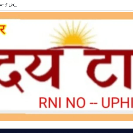
ा लें LPG e-KYC, वरना बुकिंग और सब्सिडी में हो सकती है दिक्कत