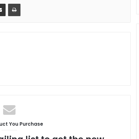
senger
Share via Email
Print
uct You Purchase