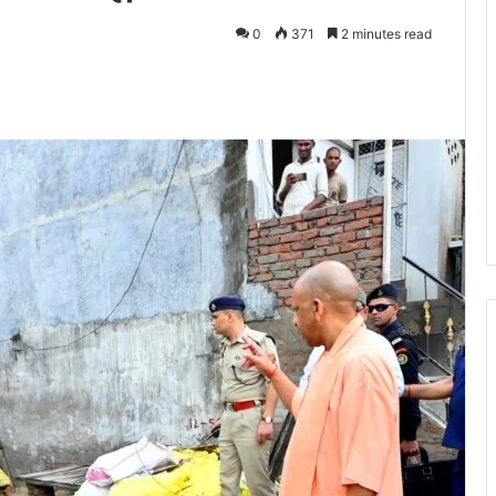
0
371
2 minutes read