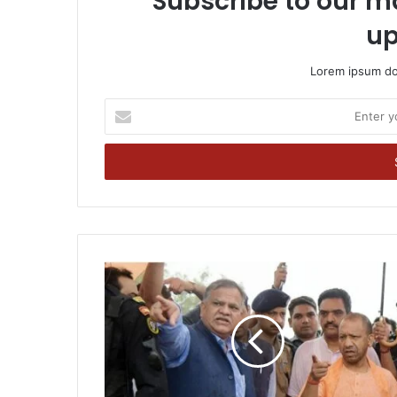
Subscribe to our ma
up
Lorem ipsum dol
Enter
your
Email
address