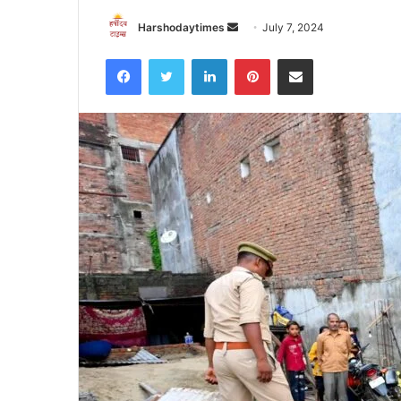
Send
Harshodaytimes
July 7, 2024
an
Facebook
Twitter
LinkedIn
Pinterest
Share via Email
email