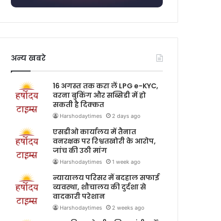
अन्य खबरे
16 अगस्त तक करा लें LPG e-KYC,
वरना बुकिंग और सब्सिडी में हो
सकती है दिक्कत
Harshodaytimes
2 days ago
एसडीओ कार्यालय में तैनात
वनरक्षक पर रिश्वतखोरी के आरोप,
जांच की उठी मांग
Harshodaytimes
1 week ago
न्यायालय परिसर में बदहाल सफाई
व्यवस्था, शौचालय की दुर्दशा से
वादकारी परेशान
Harshodaytimes
2 weeks ago