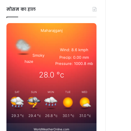
मोसम का हाल
Maharajganj
Wind: 8.6 kmph
Smoky
Precip: 0.00 mm
haze
Pressure: 1000.8 mb
28.0
°c
SAT
SUN
MON
TUE
WED
29.3
°c
29.4
°c
26.8
°c
30.1
°c
31.0
°c
WorldWeatherOnline.com