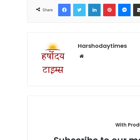
Facebook
Twitter
LinkedIn
Pinterest
Mes
Share
Harshodaytimes
Website
With Prod