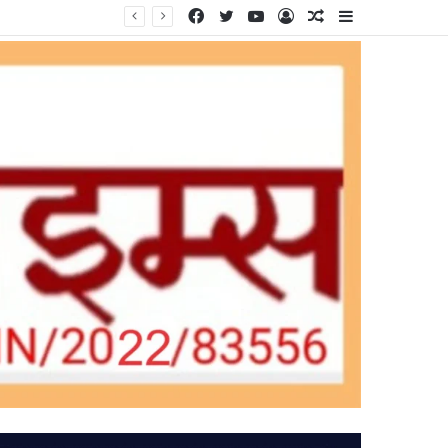
Facebook
Twitter
YouTube
Log
Random
Sidebar
In
Article