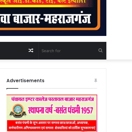
Random
Search
Article
for
Advertisements