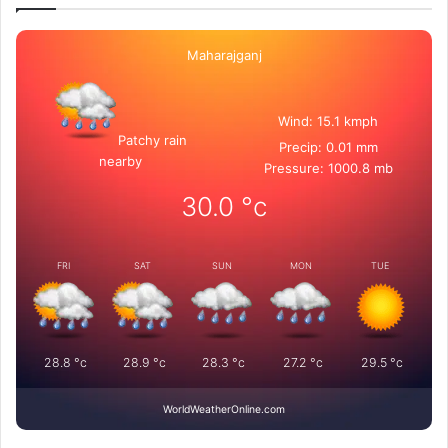
Maharajganj
Wind: 15.1 kmph
Patchy rain
Precip: 0.01 mm
nearby
Pressure: 1000.8 mb
30.0
°c
FRI
SAT
SUN
MON
TUE
28.8
°c
28.9
°c
28.3
°c
27.2
°c
29.5
°c
WorldWeatherOnline.com