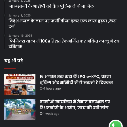
January 3, 2025
जालसाजी के आरोपी को कैंट पुलिस ने भेजा जेल
January 3, 2025
विदेश भेजने के नाम पर फर्जी वीजा देकर एक लाख हड़पा ,केस
दर्ज
January 16, 2025
फिजिक्स वाला में 100प्रतिशत रैंकअर्जित कर अंकित कान्दू ने रचा
इतिहास
यह भी पढ़े
16 अगस्त तक करा लें LPG e-KYC, वरना
बुकिंग और सब्सिडी में हो सकती है दिक्कत
4 hours ago
एसडीओ कार्यालय में तैनात वनरक्षक पर
रिश्वतखोरी के आरोप, जांच की उठी मांग
1 week ago