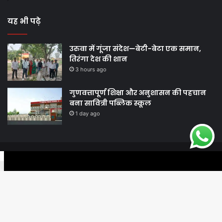
यह भी पढ़े
उरुवा में गूंजा संदेश—बेटी-बेटा एक समान,
तिरंगा देश की शान
3 hours ago
गुणवत्तापूर्ण शिक्षा और अनुशासन की पहचान
बना सावित्री पब्लिक स्कूल
1 day ago
© Copyright 2026, All Rights Reserved |
Harshodaytimes
|
Facebook
Twitter
WhatsApp
Telegram
Viber
Proudly Made by
Best News Portal Development Company In India
Facebook
Twitter
YouTube
Ba