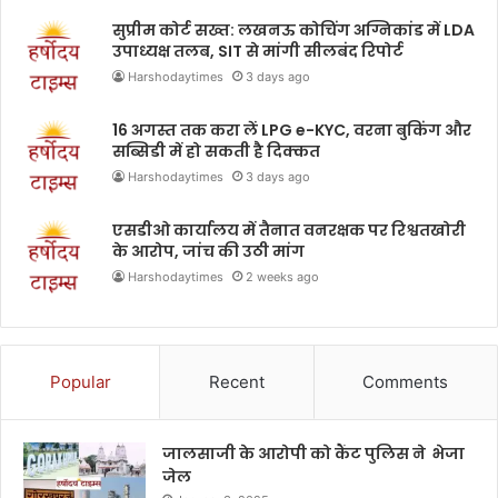
सुप्रीम कोर्ट सख्त: लखनऊ कोचिंग अग्निकांड में LDA
उपाध्यक्ष तलब, SIT से मांगी सीलबंद रिपोर्ट
Harshodaytimes
3 days ago
16 अगस्त तक करा लें LPG e-KYC, वरना बुकिंग और
सब्सिडी में हो सकती है दिक्कत
Harshodaytimes
3 days ago
एसडीओ कार्यालय में तैनात वनरक्षक पर रिश्वतखोरी
के आरोप, जांच की उठी मांग
Harshodaytimes
2 weeks ago
Popular
Recent
Comments
जालसाजी के आरोपी को कैंट पुलिस ने भेजा
जेल