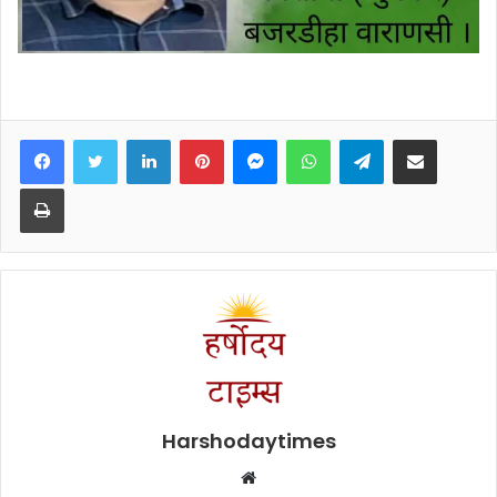
Facebook
Twitter
LinkedIn
Pinterest
Messenger
WhatsApp
Telegram
Share via Email
Print
Harshodaytimes
Website