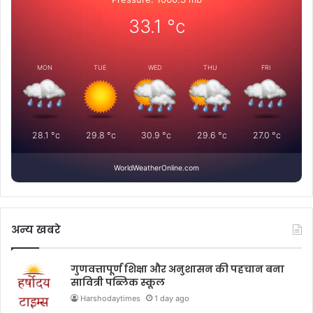
33.1
°c
MON
TUE
WED
THU
FRI
28.1
°c
29.8
°c
30.9
°c
29.6
°c
27.0
°c
WorldWeatherOnline.com
अन्य खबरे
गुणवत्तापूर्ण शिक्षा और अनुशासन की पहचान बना
सावित्री पब्लिक स्कूल
Harshodaytimes
1 day ago