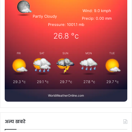
Wind: 9.0 kmph
Partly Cloudy
Precip: 0.00 mm
Pressure: 1001.1 mb
26.8
°c
FRI
SAT
SUN
MON
TUE
29.3
°c
29.1
°c
29.7
°c
27.8
°c
29.7
°c
WorldWeatherOnline.com
अन्य खबरे