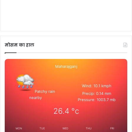
मोसम का हाल
Maharajganj
Wind: 10.1 kmph
Patchy rain
Precip: 0.14 mm
nearby
Pressure: 1003.7 mb
26.4
°c
MON
TUE
WED
THU
FRI