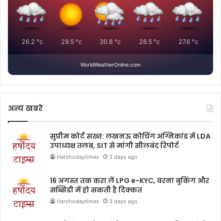
26.2
°c
29.5
°c
30.8
°c
28.5
°c
27.6
°c
WorldWeatherOnline.com
अन्य खबरे
सुप्रीम कोर्ट सख्त: लखनऊ कोचिंग अग्निकांड में LDA
उपाध्यक्ष तलब, SIT से मांगी सीलबंद रिपोर्ट
Harshodaytimes
3 days ago
16 अगस्त तक करा लें LPG e-KYC, वरना बुकिंग और
सब्सिडी में हो सकती है दिक्कत
Harshodaytimes
3 days ago