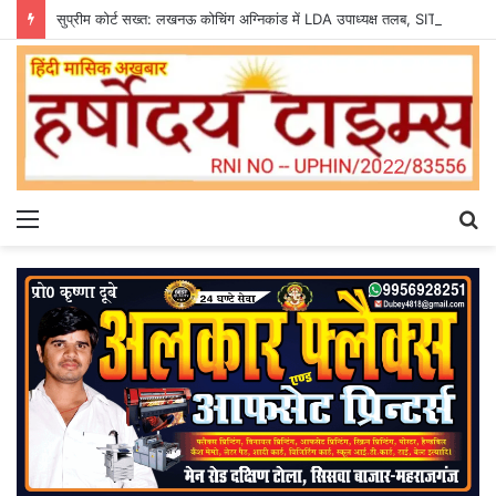
सुप्रीम कोर्ट सख्त: लखनऊ कोचिंग अग्निकांड में LDA उपाध्यक्ष तलब, SIT से मांगी सीलबंद रिपोर्ट
Menu
S
fo