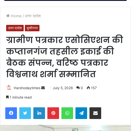
Home
/
उत्तर प्रदेश
उत्तर प्रदेश
कुशीनगर
ग्रामीण पत्रकार एसोसिएशन की
कप्तानगंज तहसील इकाई की
बैठक संपन्न, वरिष्ठ पत्रकार
विश्वनाथ शर्मा सम्मानित
Send
Harshodaytimes
July 5, 2026
0
157
an
1 minute read
email
Facebook
Twitter
LinkedIn
Pinterest
WhatsApp
Telegram
Share via Email