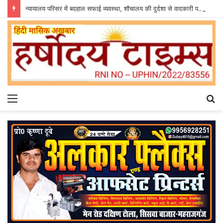
न्यायालय परिसर में बदहाल सफाई व्यवस्था, शौचालय की दुर्दशा से वादकारी परेशान
Menu
S
fo