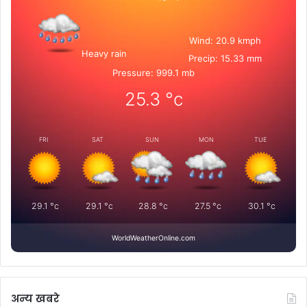
Wind: 20.9 kmph
Heavy rain
Precip: 15.33 mm
Pressure: 999.1 mb
25.3
°c
FRI
SAT
SUN
MON
TUE
29.1
°c
29.1
°c
28.8
°c
27.5
°c
30.1
°c
WorldWeatherOnline.com
अन्य खबरे