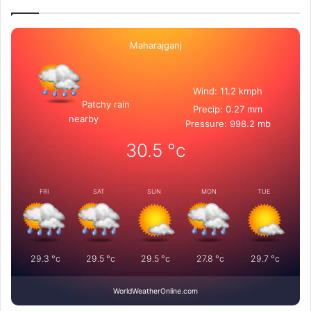
Maharajganj
Wind: 11.2 kmph
Patchy rain
Precip: 0.27 mm
nearby
Pressure: 998.2 mb
30.5
°c
FRI
SAT
SUN
MON
TUE
29.3
°c
29.5
°c
29.5
°c
27.8
°c
29.7
°c
WorldWeatherOnline.com